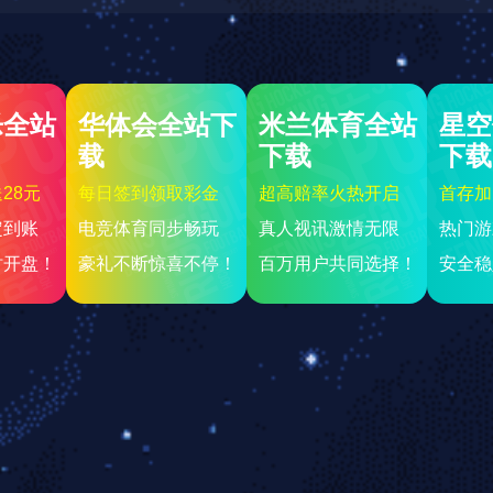
欢迎通过以下方式与我们联系：
anhai.com
荣誉与成就
育 在多个国际赛事科技平台评比中脱颖而出，持续提升安全性与