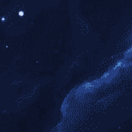
数据合规卓越平台
平台顺利通过 GDPR 与 ISO 多项认证，建立技术
安全新标准。
版本更新记录 · 按时间分组查看
每次更新内容一目了然，奇异果体育不断打磨细节，提升体验。