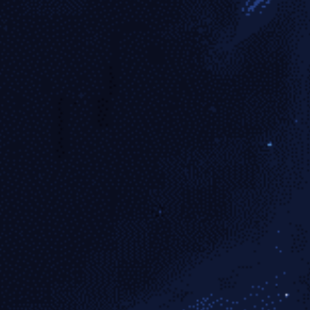
亚洲体育服务平台大奖
2022 年度综合类数字体育平台荣誉奖项，肯定平
台服务能力。
2025 年