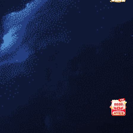
用户满意度大奖
奇异果体育（中国)官网-赛事直达一触即发
QYGSPORTS 用户活跃度与续访率连续三年领先，
综合评分稳定保持高位。