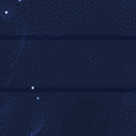
育数据、赛事资讯等服务。具体内容可能因运营策略进行相应调
有害内容
何形式的违法行为
平台数据或干扰系统运行
、设计等内容均属平台或合作方合法所有，未经授权禁止任何形
不当行为，奇异果体育平台有权中止其服务，恕不另行通知。
律。如用户使用服务过程中产生纠纷，应向平台所在地法院提起